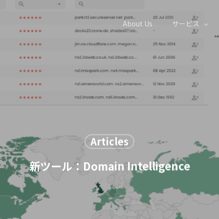
About Us
サービス
Articles
新ツール：Domain Intelligence