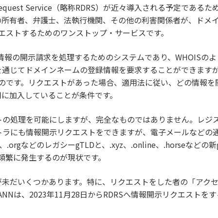
Data Request Service（略称RDRS）が近々導入される予定
ドの所有者、弁護士、法執行機関、その他の利害関係者が、ドメ
エストするためのワンストップ・サービスです。
れた情報の開示請求を処理するためのシステムであり、WHOIS
を通じてドメインネームの登録情報を要求することができますが
のです。リクエストがあった場合、適用法に従い、どの情報を
用に加入していることが条件です。
トの処理を可能にしますが、完全なものではありません。レジス
ストラにも情報開示リクエストをできますが、電子メールなどの
t、.orgなどのレガシーgTLDと、.xyz、.online、.hors
も頻繁に発生するのが現状です。
題が未だいくつかあります。特に、リクエストをした者の「アク
NNは、2023年11月28日からRDRSへ情報開示リクエスト