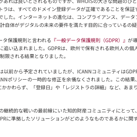
があれば良いとされるものですが、WHOISの大きな問題のひ
トラは、すべてのドメイン登録データが正確であることを保証
でした。インターネットの進化は、コンプライアンス、データ
の設計自体がデジタルの未来の要件を満たす目的に合っているの
のデータ保護規則と言われる
『一般データ保護規則（GDPR）』
が導
に追い込まれました。GDPRは、欧州で保有される欧州人の個
上制限される結果となりました。
以前から予定されていましたが、ICANNコミュニティはGD
ICANNポリシーの一時的な修正を余儀なくされました。この結果
かにかかわらず、「登録日」や「レジストラの詳細」など、あま
の継続的な戦いの最前線にいた知的財産コミュニティにとって、
DPRに準拠したソリューションがどのようなものであるかに関